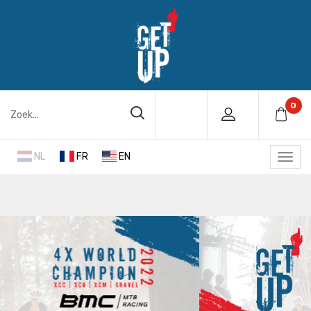
0
NL
FR
EN